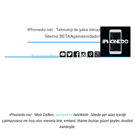
iPhonedo.net - Teknoloji ile şaka olmaz
Sitemiz BETA Aşamasındadır!
do'nun bağları
:
iPhonedo.net - Web Defteri,
wordpress
tahriklidir. Sitede yer alan içeriği
çalmazsanız ne hoş olur, mesela link, embed, iframe bunlar güzel şeyler, dostluk
kardeşlik.