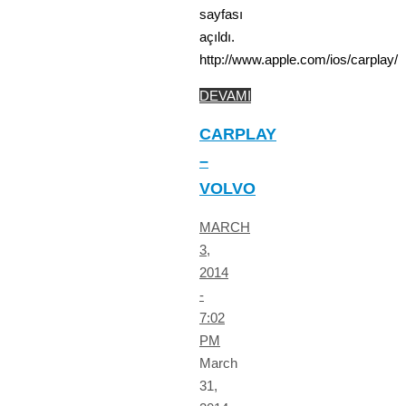
sayfası
açıldı.
http://www.apple.com/ios/carplay/
DEVAMI
CARPLAY
–
VOLVO
MARCH
3,
2014
-
7:02
PM
March
31,