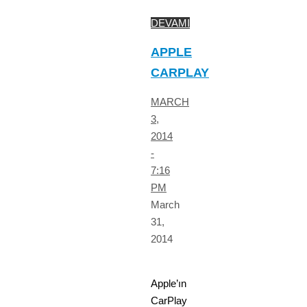
DEVAMI
APPLE
CARPLAY
MARCH
3,
2014
-
7:16
PM
March
31,
2014
Apple’ın
CarPlay