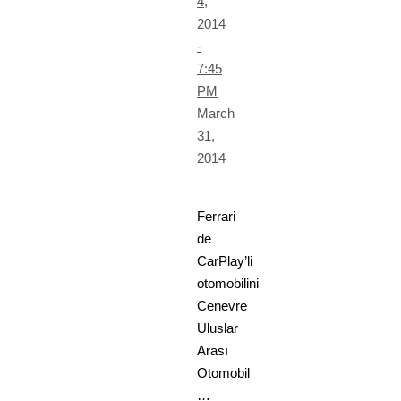
4,
2014
-
7:45
PM
March
31,
2014
Ferrari
de
CarPlay’li
otomobilini
Cenevre
Uluslar
Arası
Otomobil
…