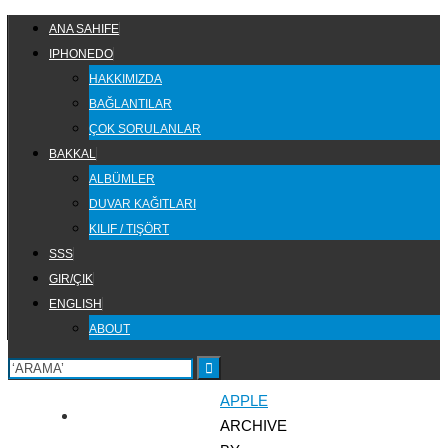
Skip
SKIP
ANA SAHIFE
to
TO
IPHONEDO
content
CONTENT
HAKKIMIZDA
BAĞLANTILAR
ÇOK SORULANLAR
BAKKAL
ALBÜMLER
DUVAR KAĞITLARI
KILIF / TIŞÖRT
SSS
GIR/ÇIK
ENGLISH
ABOUT
HOME
APPLE
ARCHIVE