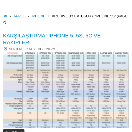
Skip
to
content
HOME
APPLE
IPHONE
ARCHIVE BY CATEGORY "IPHONE 5S"
(PAGE
2)
KARŞILAŞTIRMA: IPHONE 5, 5S, 5C VE
RAKIPLERI
SEPTEMBER 14, 2013 - 5:20 PM
DEVAMI