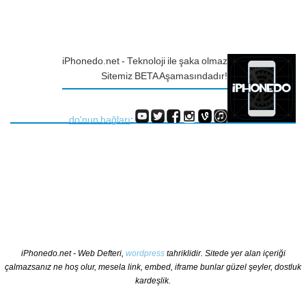
iPhonedo.net - Teknoloji ile şaka olmaz
Sitemiz BETA Aşamasındadır!
do'nun bağları
:
iPhonedo.net - Web Defteri,
wordpress
tahriklidir. Sitede yer alan içeriği
çalmazsanız ne hoş olur, mesela link, embed, iframe bunlar güzel şeyler, dostluk
kardeşlik.