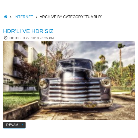
Skip
to
content
HOME
INTERNET
ARCHIVE BY CATEGORY "TUMBLR"
HDR’LI VE HDR’SIZ
OCTOBER 29, 2013 - 6:25 PM
DEVAMI