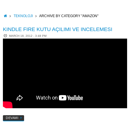
Skip
to
content
HOME
TEKNOLOJI
ARCHIVE BY CATEGORY "AMAZON"
KINDLE FIRE KUTU AÇILIMI VE INCELEMESI
MARCH 18, 2012 - 3:48 PM
DEVAMI