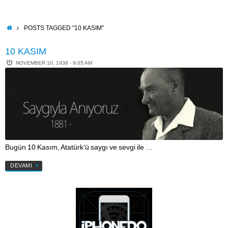
Skip
to
content
HOME
POSTS TAGGED "10 KASIM"
10 KASIM
NOVEMBER 10, 1938 - 9:05 AM
Bugün 10 Kasım, Atatürk‘ü saygı ve sevgi ile …
DEVAMI