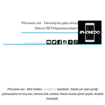
iPhonedo.net - Teknoloji ile şaka olmaz
Sitemiz BETA Aşamasındadır!
do'nun bağları
:
iPhonedo.net - Web Defteri,
wordpress
tahriklidir. Sitede yer alan içeriği
çalmazsanız ne hoş olur, mesela link, embed, iframe bunlar güzel şeyler, dostluk
kardeşlik.