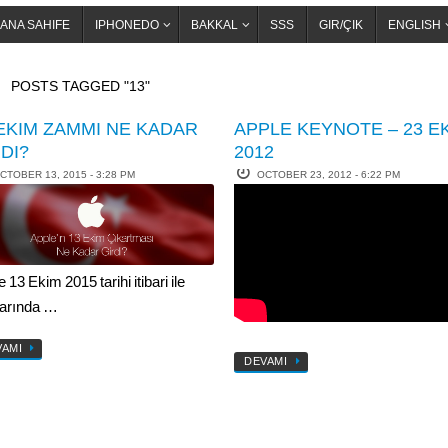
ANA SAHIFE
IPHONEDO
BAKKAL
SSS
GIR/ÇIK
ENGLISH
OME
POSTS TAGGED "13"
 EKIM ZAMMI NE KADAR
APPLE KEYNOTE – 23 E
DI?
2012
CTOBER 13, 2015 - 3:28 PM
OCTOBER 23, 2012 - 6:22 PM
 13 Ekim 2015 tarihi itibari ile
tlarında …
VAMI
DEVAMI