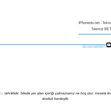
iPhonedo.net - Tekno
Sitemiz BE
do'nun bağları
:
ss
tahriklidir. Sitede yer alan içeriği çalmazsanız ne hoş olur, mesela li
dostluk kardeşlik.