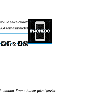
loji ile şaka olmaz
TA Aşamasındadır!
nk, embed, iframe bunlar güzel şeyler,