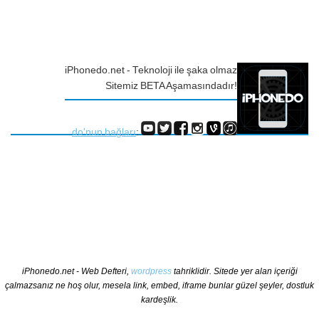
iPhonedo.net - Teknoloji ile şaka olmaz
Sitemiz BETA Aşamasındadır!
do'nun bağları
:
iPhonedo.net - Web Defteri,
wordpress
tahriklidir. Sitede yer alan içeriği
çalmazsanız ne hoş olur, mesela link, embed, iframe bunlar güzel şeyler, dostluk
kardeşlik.