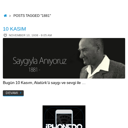
Skip
to
content
HOME
POSTS TAGGED "1881"
10 KASIM
NOVEMBER 10, 1938 - 9:05 AM
Bugün 10 Kasım, Atatürk‘ü saygı ve sevgi ile …
DEVAMI