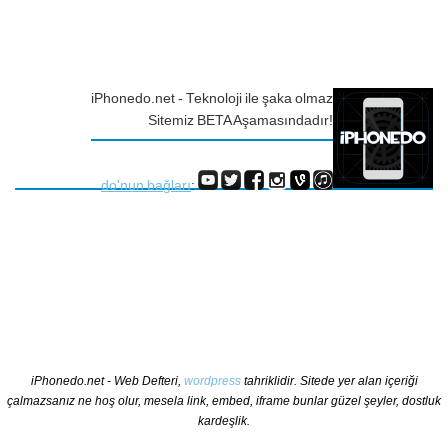
iPhonedo.net - Teknoloji ile şaka olmaz
Sitemiz BETA Aşamasındadır!
do'nun bağları
:
iPhonedo.net - Web Defteri,
wordpress
tahriklidir. Sitede yer alan içeriği
çalmazsanız ne hoş olur, mesela link, embed, iframe bunlar güzel şeyler, dostluk
kardeşlik.