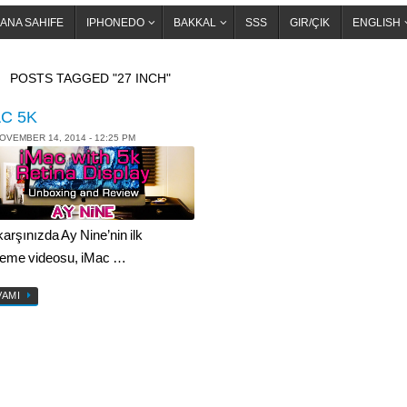
ANA SAHIFE
IPHONEDO
BAKKAL
SSS
GIR/ÇIK
ENGLISH
OME
POSTS TAGGED "27 INCH"
C 5K
OVEMBER 14, 2014 - 12:25 PM
karşınızda Ay Nine’nin ilk
leme videosu, iMac …
VAMI