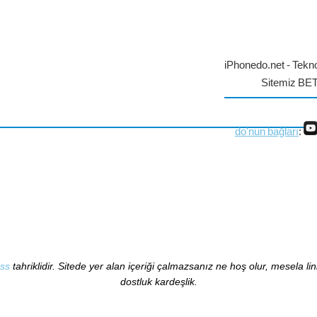
iPhonedo.net - Tekno
Sitemiz BE
do'nun bağları
:
ss
tahriklidir. Sitede yer alan içeriği çalmazsanız ne hoş olur, mesela li
dostluk kardeşlik.