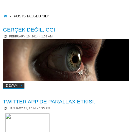
Skip
to
content
HOME
POSTS TAGGED "3D"
GERÇEK DEĞIL, CGI
FEBRUARY 10, 2014 - 1:51 AM
DEVAMI
TWITTER APP’DE PARALLAX ETKISI.
JANUARY 11, 2014 - 5:35 PM