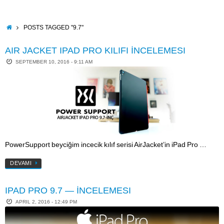
Skip
to
content
HOME
POSTS TAGGED "9.7"
AIR JACKET IPAD PRO KILIFI İNCELEMESI
SEPTEMBER 10, 2016 - 9:11 AM
PowerSupport beyciğim incecik kılıf serisi AirJacket’in iPad Pro …
DEVAMI
IPAD PRO 9.7 — İNCELEMESI
APRIL 2, 2016 - 12:49 PM