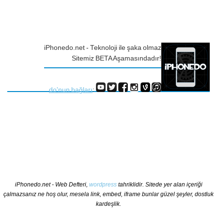
iPhonedo.net - Teknoloji ile şaka olmaz
Sitemiz BETA Aşamasındadır!
do'nun bağları
:
iPhonedo.net - Web Defteri,
wordpress
tahriklidir. Sitede yer alan içeriği
çalmazsanız ne hoş olur, mesela link, embed, iframe bunlar güzel şeyler, dostluk
kardeşlik.