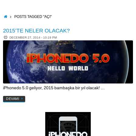
Skip
to
content
HOME
POSTS TAGGED "AÇI"
2015’TE NELER OLACAK?
DECEMBER 27, 2014 - 10:19 PM
iPhonedo 5.0 geliyor, 2015 bambaşka bir yıl olacak! …
DEVAMI