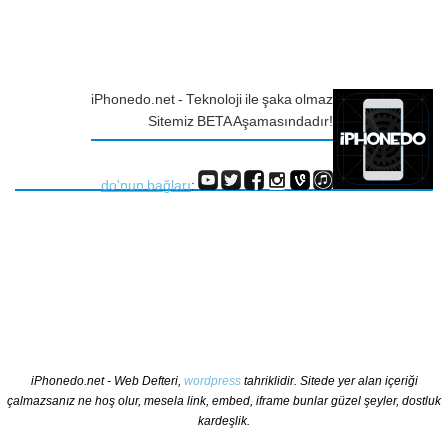
iPhonedo.net - Teknoloji ile şaka olmaz
Sitemiz BETA Aşamasındadır!
do'nun bağları
:
iPhonedo.net - Web Defteri,
wordpress
tahriklidir. Sitede yer alan içeriği
çalmazsanız ne hoş olur, mesela link, embed, iframe bunlar güzel şeyler, dostluk
kardeşlik.