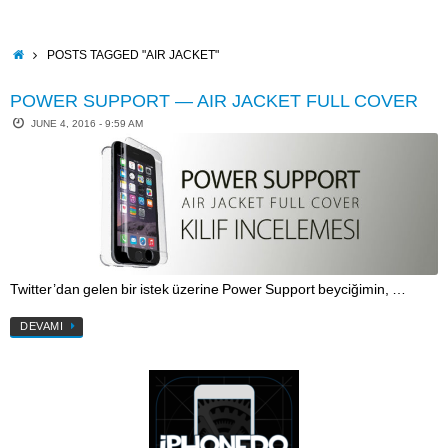
Skip
to
content
HOME
POSTS TAGGED "AIR JACKET"
POWER SUPPORT — AIR JACKET FULL COVER
JUNE 4, 2016 - 9:59 AM
Twitter’dan gelen bir istek üzerine Power Support beyciğimin, …
DEVAMI