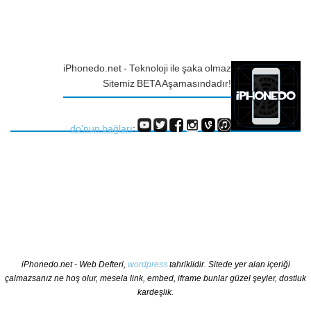
iPhonedo.net - Teknoloji ile şaka olmaz
Sitemiz BETA Aşamasındadır!
do'nun bağları
:
iPhonedo.net - Web Defteri,
wordpress
tahriklidir. Sitede yer alan içeriği
çalmazsanız ne hoş olur, mesela link, embed, iframe bunlar güzel şeyler, dostluk
kardeşlik.