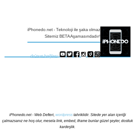
iPhonedo.net - Teknoloji ile şaka olmaz
Sitemiz BETA Aşamasındadır!
do'nun bağları
:
iPhonedo.net - Web Defteri,
wordpress
tahriklidir. Sitede yer alan içeriği
çalmazsanız ne hoş olur, mesela link, embed, iframe bunlar güzel şeyler, dostluk
kardeşlik.