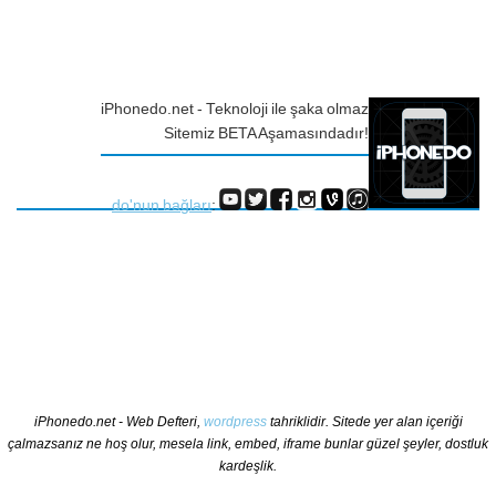
iPhonedo.net - Teknoloji ile şaka olmaz
Sitemiz BETA Aşamasındadır!
do'nun bağları
:
iPhonedo.net - Web Defteri,
wordpress
tahriklidir. Sitede yer alan içeriği
çalmazsanız ne hoş olur, mesela link, embed, iframe bunlar güzel şeyler, dostluk
kardeşlik.