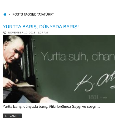
Skip
to
content
HOME
POSTS TAGGED "ATATÜRK"
YURTTA BARIŞ, DÜNYADA BARIŞ!
NOVEMBER 10, 2013 - 1:27 AM
Yurtta barış, dünyada barış. #fikirlerölmez Saygı ve sevgi …
DEVAMI