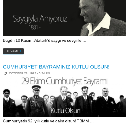
Bugün 10 Kasım, Atatürk‘ü saygı ve sevgi ile …
DEVAMI
CUMHURIYET BAYRAMINIZ KUTLU OLSUN!
OCTOBER 28, 1923 - 5:34 PM
Cumhuriyetin 92. yılı kutlu ve daim olsun! TBMM …