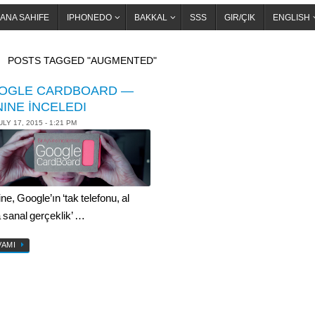
ANA SAHIFE
IPHONEDO
BAKKAL
SSS
GIR/ÇIK
ENGLISH
OME
POSTS TAGGED "AUGMENTED"
OGLE CARDBOARD —
INE İNCELEDI
ULY 17, 2015 - 1:21 PM
e, Google’ın ‘tak telefonu, al
 sanal gerçeklik’ …
VAMI