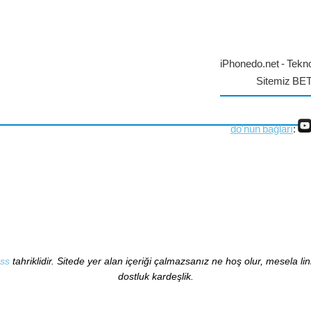
iPhonedo.net - Tekno
Sitemiz BE
do'nun bağları
:
ss
tahriklidir. Sitede yer alan içeriği çalmazsanız ne hoş olur, mesela li
dostluk kardeşlik.