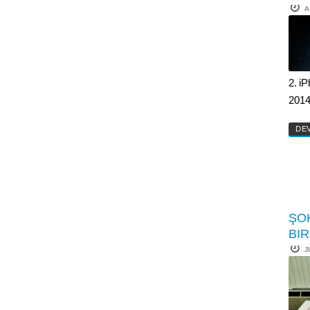
A
2. i
2014
DE
ŞO
BIR
J