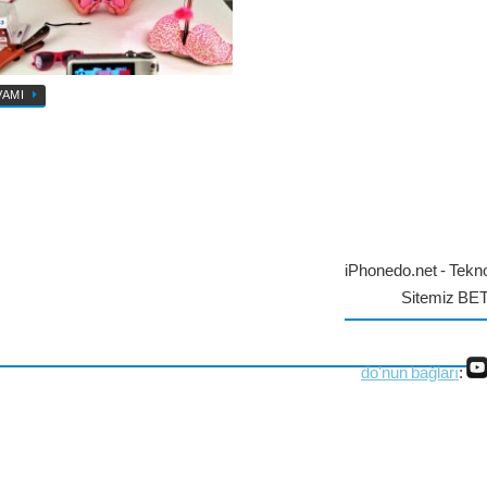
VAMI
iPhonedo.net - Tekno
Sitemiz BE
do'nun bağları
: