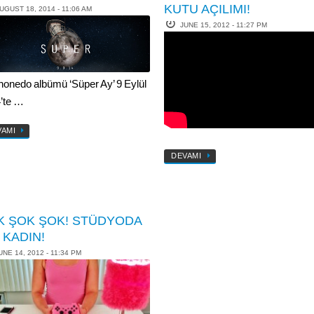
KUTU AÇILIMI!
UGUST 18, 2014 - 11:06 AM
JUNE 15, 2012 - 11:27 PM
Phonedo albümü ‘Süper Ay’ 9 Eylül
’te …
VAMI
DEVAMI
K ŞOK ŞOK! STÜDYODA
 KADIN!
UNE 14, 2012 - 11:34 PM