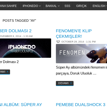
ANA SAHIFE
IPHONEDO
BAKKAL
SSS
GIR/ÇIK
ENGLISH
OME
POSTS TAGGED "AY"
BER DOLMASI 2
FENOMEN’E KLIP
ÇEKMIŞLER!
OVEMBER 6, 2014 - 1:33 AM
OCTOBER 29, 2014 - 1:31 PM
r Dolması 2
Süper Ay albümündeki fenomen is
VAMI
parçaya, Doruk Uluoluk …
DEVAMI
NI ALBÜM: SÜPER AY
PEMEBE DUALSHOCK 3