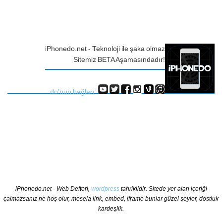
iPhonedo.net - Teknoloji ile şaka olmaz
Sitemiz BETA Aşamasındadır!
do'nun bağları
:
iPhonedo.net - Web Defteri,
wordpress
tahriklidir. Sitede yer alan içeriği
çalmazsanız ne hoş olur, mesela link, embed, iframe bunlar güzel şeyler, dostluk
kardeşlik.