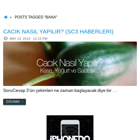
Skip
to
content
HOME
POSTS TAGGED "BANA"
CACIK NASIL YAPILIR? (SC3 HABERLERI)
MAY 13, 2014 - 12:15 PM
SoruCevap 3’ün çekimleri ne zaman başlayacak diye bir …
DEVAMI