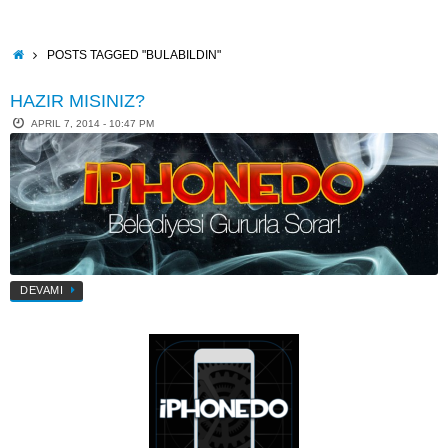
Skip
to
content
HOME
POSTS TAGGED "BULABILDIN"
HAZIR MISINIZ?
APRIL 7, 2014 - 10:47 PM
DEVAMI