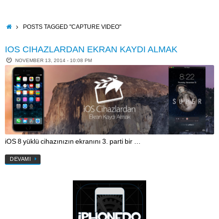
Skip
to
content
HOME
POSTS TAGGED "CAPTURE VIDEO"
IOS CIHAZLARDAN EKRAN KAYDI ALMAK
NOVEMBER 13, 2014 - 10:08 PM
iOS 8 yüklü cihazınızın ekranını 3. parti bir …
DEVAMI