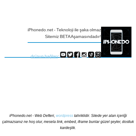
iPhonedo.net - Teknoloji ile şaka olmaz
Sitemiz BETA Aşamasındadır!
do'nun bağları
:
iPhonedo.net - Web Defteri,
wordpress
tahriklidir. Sitede yer alan içeriği
çalmazsanız ne hoş olur, mesela link, embed, iframe bunlar güzel şeyler, dostluk
kardeşlik.