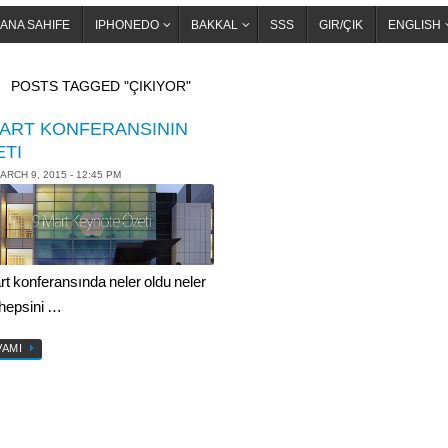
ANA SAHIFE
IPHONEDO
BAKKAL
SSS
GIR/ÇIK
ENGLISH
OME
POSTS TAGGED "ÇIKIYOR"
MART KONFERANSININ
ETI
ARCH 9, 2015 - 12:45 PM
rt konferansında neler oldu neler
, hepsini …
VAMI