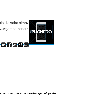
loji ile şaka olmaz
TA Aşamasındadır!
nk, embed, iframe bunlar güzel şeyler,