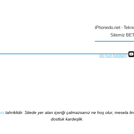
iPhonedo.net - Tekno
Sitemiz BE
do'nun bağları
:
ss
tahriklidir. Sitede yer alan içeriği çalmazsanız ne hoş olur, mesela li
dostluk kardeşlik.