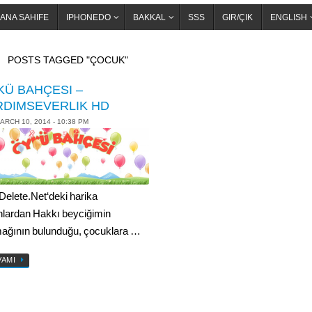
ANA SAHIFE
IPHONEDO
BAKKAL
SSS
GIR/ÇIK
ENGLISH
OME
POSTS TAGGED "ÇOCUK"
KÜ BAHÇESI –
RDIMSEVERLIK HD
ARCH 10, 2014 - 10:38 PM
tDelete.Net‘deki harika
nlardan Hakkı beyciğimin
ağının bulunduğu, çocuklara …
VAMI