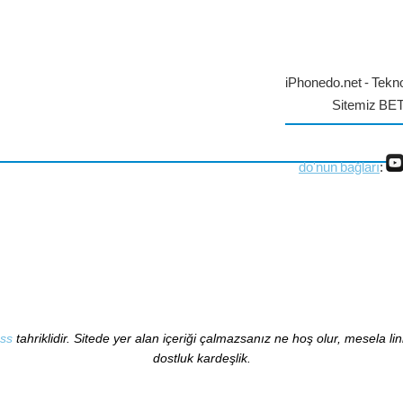
iPhonedo.net - Tekno
Sitemiz BE
do'nun bağları
:
ss
tahriklidir. Sitede yer alan içeriği çalmazsanız ne hoş olur, mesela li
dostluk kardeşlik.