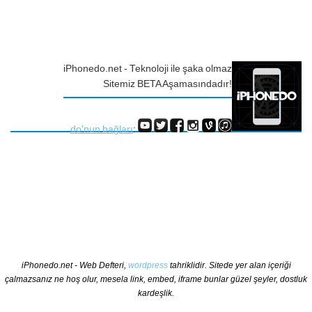
iPhonedo.net - Teknoloji ile şaka olmaz
Sitemiz BETA Aşamasındadır!
do'nun bağları
:
iPhonedo.net - Web Defteri,
wordpress
tahriklidir. Sitede yer alan içeriği
çalmazsanız ne hoş olur, mesela link, embed, iframe bunlar güzel şeyler, dostluk
kardeşlik.