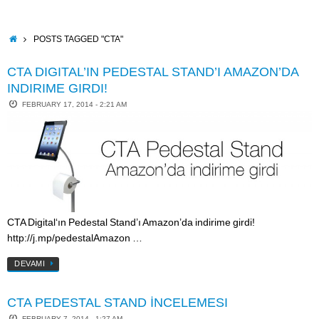
Skip
to
content
HOME
POSTS TAGGED "CTA"
CTA DIGITAL’IN PEDESTAL STAND’I AMAZON’DA
INDIRIME GIRDI!
FEBRUARY 17, 2014 - 2:21 AM
CTA Digital‘ın Pedestal Stand’ı Amazon’da indirime girdi!
http://j.mp/pedestalAmazon …
DEVAMI
CTA PEDESTAL STAND İNCELEMESI
FEBRUARY 7, 2014 - 1:27 AM