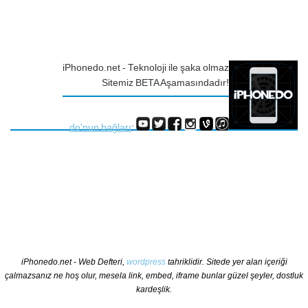
iPhonedo.net - Teknoloji ile şaka olmaz
Sitemiz BETA Aşamasındadır!
do'nun bağları
:
iPhonedo.net - Web Defteri,
wordpress
tahriklidir. Sitede yer alan içeriği
çalmazsanız ne hoş olur, mesela link, embed, iframe bunlar güzel şeyler, dostluk
kardeşlik.