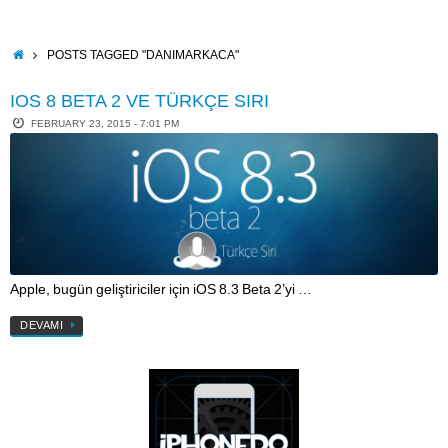
Skip
to
content
HOME
POSTS TAGGED "DANIMARKACA"
IOS 8 BETA 2 VE TÜRKÇE SIRI
FEBRUARY 23, 2015 - 7:01 PM
Apple, bugün geliştiriciler için iOS 8.3 Beta 2’yi …
DEVAMI