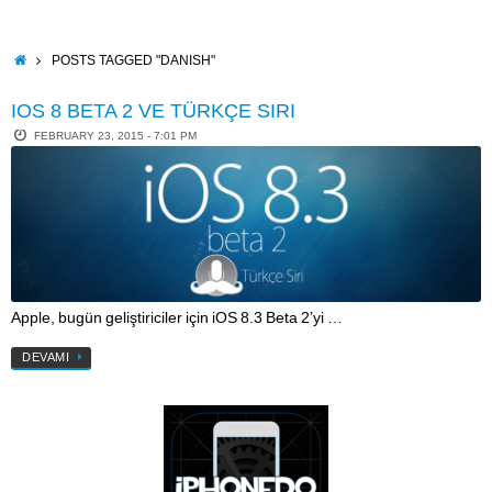
Skip
to
content
HOME
POSTS TAGGED "DANISH"
IOS 8 BETA 2 VE TÜRKÇE SIRI
FEBRUARY 23, 2015 - 7:01 PM
Apple, bugün geliştiriciler için iOS 8.3 Beta 2’yi …
DEVAMI