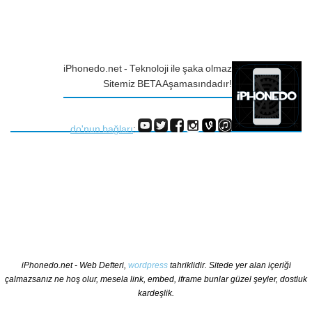
iPhonedo.net - Teknoloji ile şaka olmaz
Sitemiz BETA Aşamasındadır!
do'nun bağları
:
iPhonedo.net - Web Defteri,
wordpress
tahriklidir. Sitede yer alan içeriği
çalmazsanız ne hoş olur, mesela link, embed, iframe bunlar güzel şeyler, dostluk
kardeşlik.