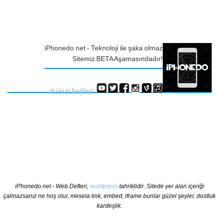
iPhonedo.net - Teknoloji ile şaka olmaz
Sitemiz BETA Aşamasındadır!
do'nun bağları
:
iPhonedo.net - Web Defteri,
wordpress
tahriklidir. Sitede yer alan içeriği
çalmazsanız ne hoş olur, mesela link, embed, iframe bunlar güzel şeyler, dostluk
kardeşlik.