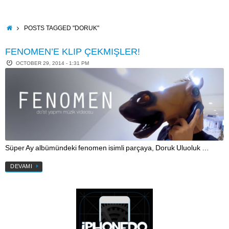
Skip
to
content
HOME
POSTS TAGGED "DORUK"
FENOMEN’E KLIP ÇEKMIŞLER!
OCTOBER 29, 2014 - 1:31 PM
Süper Ay albümündeki fenomen isimli parçaya, Doruk Uluoluk …
DEVAMI