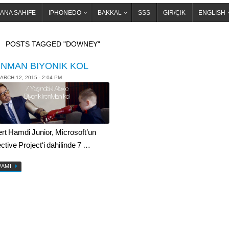
ANA SAHIFE
IPHONEDO
BAKKAL
SSS
GIR/ÇIK
ENGLISH
OME
POSTS TAGGED "DOWNEY"
ONMAN BIYONIK KOL
ARCH 12, 2015 - 2:04 PM
rt Hamdi Junior, Microsoft’un
ctive Project‘i dahilinde 7 …
VAMI