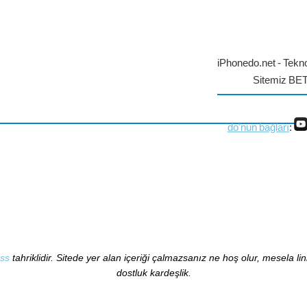
iPhonedo.net - Tekno
Sitemiz BE
do'nun bağları
:
ss
tahriklidir. Sitede yer alan içeriği çalmazsanız ne hoş olur, mesela li
dostluk kardeşlik.