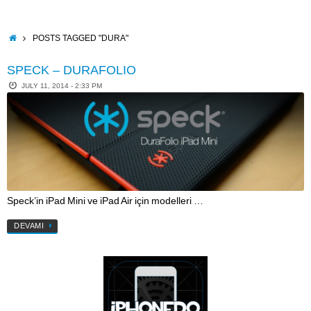
Skip
to
content
HOME
POSTS TAGGED "DURA"
SPECK – DURAFOLIO
JULY 11, 2014 - 2:33 PM
Speck’in iPad Mini ve iPad Air için modelleri …
DEVAMI