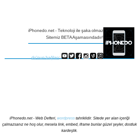
iPhonedo.net - Teknoloji ile şaka olmaz
Sitemiz BETA Aşamasındadır!
do'nun bağları
:
iPhonedo.net - Web Defteri,
wordpress
tahriklidir. Sitede yer alan içeriği
çalmazsanız ne hoş olur, mesela link, embed, iframe bunlar güzel şeyler, dostluk
kardeşlik.