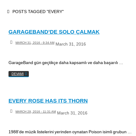
Skip
HOME
POSTS TAGGED "EVERY"
to
content
GARAGEBAND’DE SOLO ÇALMAK
MARCH 31, 2016 - 9:34 AM
March 31, 2016
GarageBand gün geçtikçe daha kapsamlı ve daha başarılı …
DEVAMI
EVERY ROSE HAS ITS THORN
MARCH 29, 2016 - 11:31 AM
March 31, 2016
1988’de müzik listelerini yerinden oynatan Poison isimli grubun …