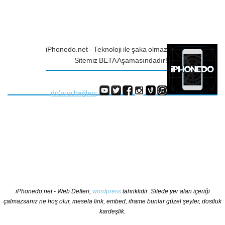
iPhonedo.net - Teknoloji ile şaka olmaz
Sitemiz BETA Aşamasındadır!
do'nun bağları
:
iPhonedo.net - Web Defteri,
wordpress
tahriklidir. Sitede yer alan içeriği
çalmazsanız ne hoş olur, mesela link, embed, iframe bunlar güzel şeyler, dostluk
kardeşlik.