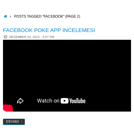
Skip
to
content
HOME
POSTS TAGGED "FACEBOOK"
(PAGE 2)
FACEBOOK POKE APP INCELEMESI
DECEMBER 24, 2012 - 5:07 PM
DEVAMI