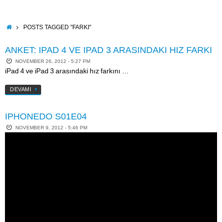
Skip
to
content
HOME
POSTS TAGGED "FARKI"
ANKET: IPAD 4 VE IPAD 3 ARASINDAKI HIZ FARKI
NOVEMBER 26, 2012 - 5:27 PM
iPad 4 ve iPad 3 arasındaki hız farkını …
DEVAMI
IPHONEDO S01E04
NOVEMBER 9, 2012 - 5:46 PM