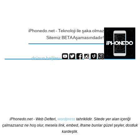
iPhonedo.net - Teknoloji ile şaka olmaz
Sitemiz BETA Aşamasındadır!
do'nun bağları
:
iPhonedo.net - Web Defteri,
wordpress
tahriklidir. Sitede yer alan içeriği
çalmazsanız ne hoş olur, mesela link, embed, iframe bunlar güzel şeyler, dostluk
kardeşlik.