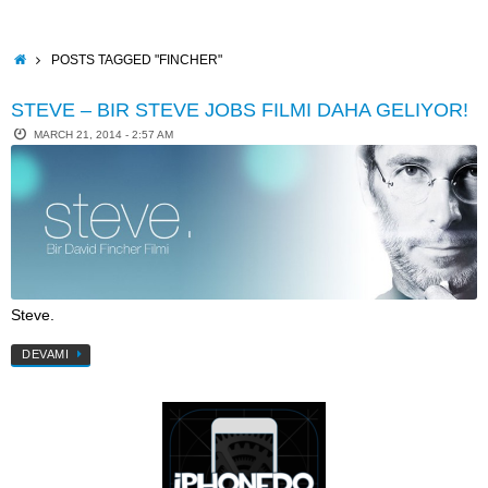
Skip
to
content
HOME
POSTS TAGGED "FINCHER"
STEVE – BIR STEVE JOBS FILMI DAHA GELIYOR!
MARCH 21, 2014 - 2:57 AM
Steve.
DEVAMI