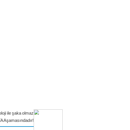
loji ile şaka olmaz
TA Aşamasındadır!