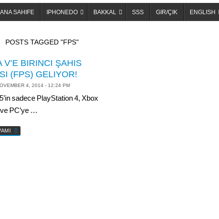
ANA SAHIFE
IPHONEDO
BAKKAL
SSS
GIR/ÇIK
ENGLISH
OME
POSTS TAGGED "FPS"
 V’E BIRINCI ŞAHIS
SI (FPS) GELIYOR!
OVEMBER 4, 2014 - 12:24 PM
’in sadece PlayStation 4, Xbox
ve PC’ye …
VAMI