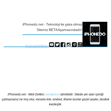
iPhonedo.net - Teknoloji ile şaka olmaz
Sitemiz BETA Aşamasındadır!
do'nun bağları
:
iPhonedo.net - Web Defteri,
wordpress
tahriklidir. Sitede yer alan içeriği
çalmazsanız ne hoş olur, mesela link, embed, iframe bunlar güzel şeyler, dostluk
kardeşlik.