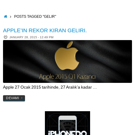
Skip
to
content
HOME
POSTS TAGGED "GELIR"
APPLE’IN REKOR KIRAN GELIRI.
JANUARY 28, 2015 - 12:49 PM
Apple 27 Ocak 2015 tarihinde, 27 Aralık’a kadar …
DEVAMI