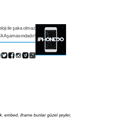
loji ile şaka olmaz
TA Aşamasındadır!
nk, embed, iframe bunlar güzel şeyler,