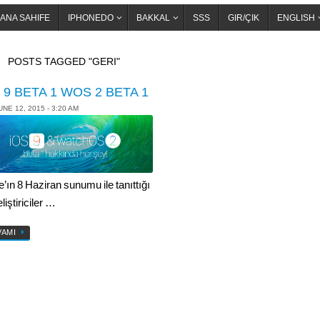
ANA SAHIFE
IPHONEDO
BAKKAL
SSS
GIR/ÇIK
ENGLISH
OME
POSTS TAGGED "GERI"
 9 BETA 1 WOS 2 BETA 1
UNE 12, 2015 - 3:20 AM
’ın 8 Haziran sunumu ile tanıttığı
liştiriciler …
VAMI