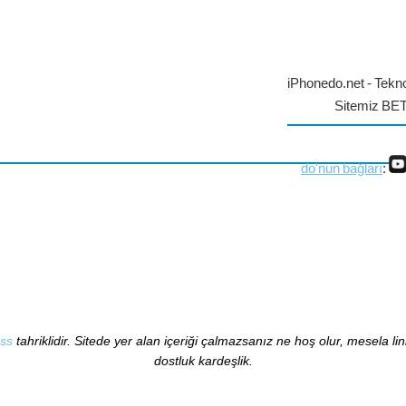
iPhonedo.net - Tekno
Sitemiz BE
do'nun bağları
:
ss
tahriklidir. Sitede yer alan içeriği çalmazsanız ne hoş olur, mesela li
dostluk kardeşlik.