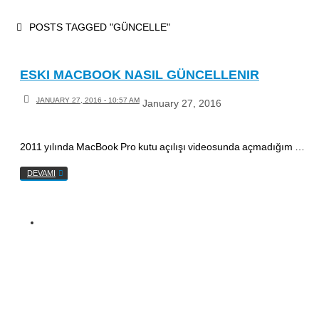
Skip
HOME
POSTS TAGGED "GÜNCELLE"
to
content
ESKI MACBOOK NASIL GÜNCELLENIR
JANUARY 27, 2016 - 10:57 AM
January 27, 2016
2011 yılında MacBook Pro kutu açılışı videosunda açmadığım …
DEVAMI