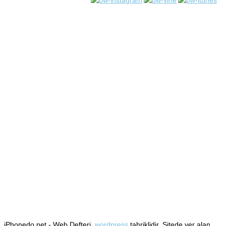
iPhonedo.net - Web Defteri,
wordpress
tahriklidir. Sitede yer alan