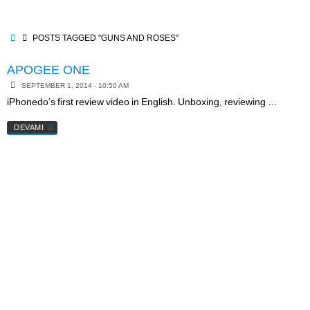
Skip
to
content
HOME
POSTS TAGGED "GUNS AND ROSES"
APOGEE ONE
SEPTEMBER 1, 2014 - 10:50 AM
iPhonedo’s first review video in English. Unboxing, reviewing …
DEVAMI