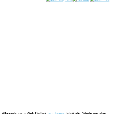
iPhonedo.net - Web Defteri,
wordpress
tahriklidir. Sitede yer alan