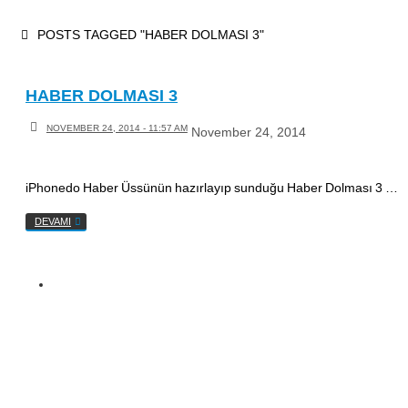
Skip
HOME
POSTS TAGGED "HABER DOLMASI 3"
to
content
HABER DOLMASI 3
NOVEMBER 24, 2014 - 11:57 AM
November 24, 2014
iPhonedo Haber Üssünün hazırlayıp sunduğu Haber Dolması 3 …
DEVAMI