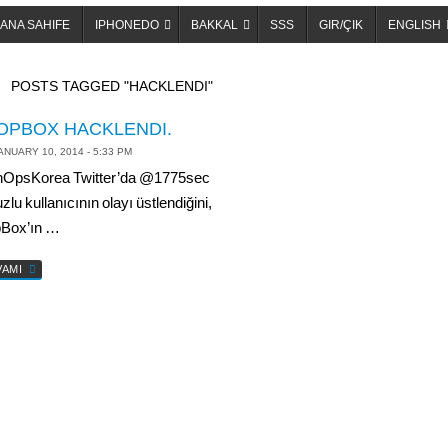
ANA SAHIFE
IPHONEDO
BAKKAL
SSS
GIR/ÇIK
ENGLISH
OME
POSTS TAGGED "HACKLENDI"
OPBOX HACKLENDI.
ANUARY 10, 2014 - 5:33 PM
OpsKorea Twitter’da @1775sec
lu kullanıcının olayı üstlendiğini,
Box’ın …
VAMI