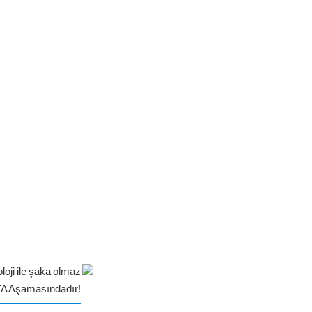
loji ile şaka olmaz
TA Aşamasındadır!