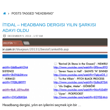
Skip
to
content
HOME
POSTS TAGGED "HEADBANG"
İTIDAL – HEADBANG DERGISI YILIN ŞARKISI
ADAYI OLDU
DECEMBER 5, 2013 - 1:57 AM
Headbang dergisi, yılın en iyilerini seçmek için bir …