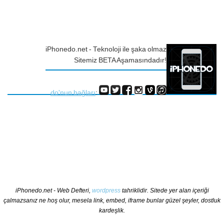
iPhonedo.net - Teknoloji ile şaka olmaz
Sitemiz BETA Aşamasındadır!
do'nun bağları
:
iPhonedo.net - Web Defteri,
wordpress
tahriklidir. Sitede yer alan içeriği
çalmazsanız ne hoş olur, mesela link, embed, iframe bunlar güzel şeyler, dostluk
kardeşlik.