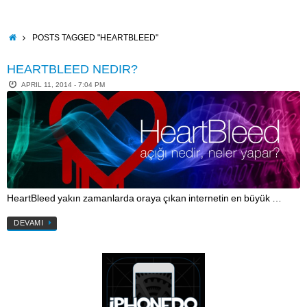
Skip
to
content
HOME
POSTS TAGGED "HEARTBLEED"
HEARTBLEED NEDIR?
APRIL 11, 2014 - 7:04 PM
HeartBleed yakın zamanlarda oraya çıkan internetin en büyük …
DEVAMI