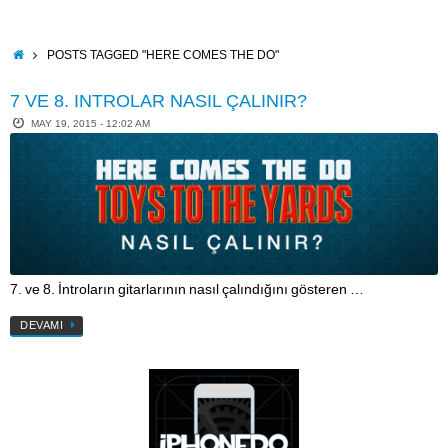
Skip
to
content
HOME
POSTS TAGGED "HERE COMES THE DO"
7 VE 8. INTROLAR NASIL ÇALINIR?
MAY 19, 2015 - 12:02 AM
7. ve 8. İntroların gitarlarının nasıl çalındığını gösteren …
DEVAMI