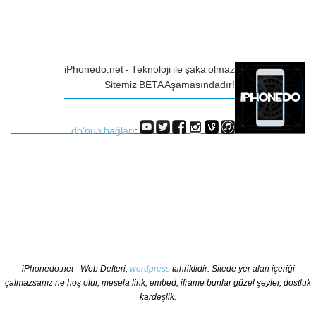
iPhonedo.net - Teknoloji ile şaka olmaz
Sitemiz BETA Aşamasındadır!
do'nun bağları
:
iPhonedo.net - Web Defteri,
wordpress
tahriklidir. Sitede yer alan içeriği
çalmazsanız ne hoş olur, mesela link, embed, iframe bunlar güzel şeyler, dostluk
kardeşlik.