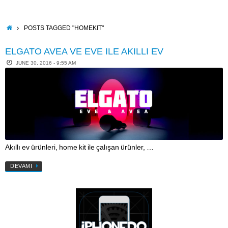
Skip
to
content
HOME
POSTS TAGGED "HOMEKIT"
ELGATO AVEA VE EVE ILE AKILLI EV
JUNE 30, 2016 - 9:55 AM
Akıllı ev ürünleri, home kit ile çalışan ürünler, …
DEVAMI