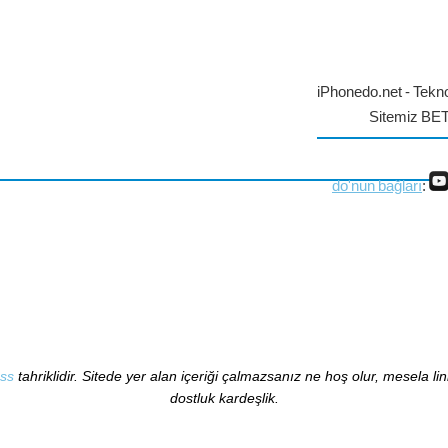
iPhonedo.net - Tekno
Sitemiz BE
do'nun bağları
:
ss
tahriklidir. Sitede yer alan içeriği çalmazsanız ne hoş olur, mesela li
dostluk kardeşlik.