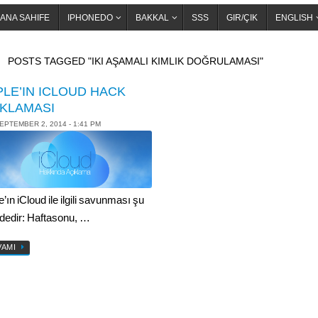
ANA SAHIFE
IPHONEDO
BAKKAL
SSS
GIR/ÇIK
ENGLISH
OME
POSTS TAGGED "IKI AŞAMALI KIMLIK DOĞRULAMASI"
PLE’IN ICLOUD HACK
IKLAMASI
EPTEMBER 2, 2014 - 1:41 PM
’ın iCloud ile ilgili savunması şu
ldedir: Haftasonu, …
VAMI