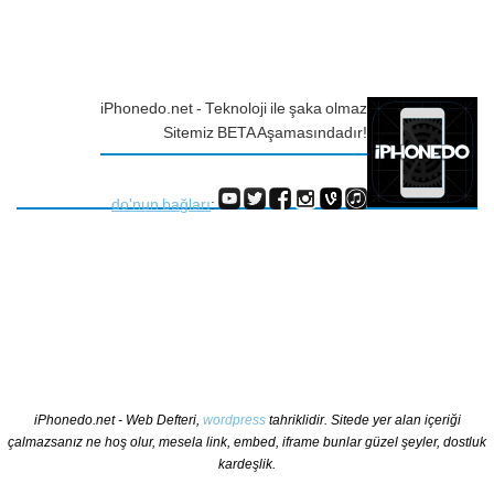
iPhonedo.net - Teknoloji ile şaka olmaz
Sitemiz BETA Aşamasındadır!
do'nun bağları
:
iPhonedo.net - Web Defteri,
wordpress
tahriklidir. Sitede yer alan içeriği
çalmazsanız ne hoş olur, mesela link, embed, iframe bunlar güzel şeyler, dostluk
kardeşlik.