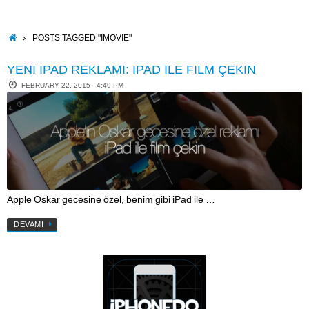
Skip
to
content
HOME
POSTS TAGGED "IMOVIE"
YENI IPAD REKLAMI: IPAD ILE FILM ÇEKIN
FEBRUARY 22, 2015 - 4:49 PM
Apple Oskar gecesine özel, benim gibi iPad ile …
DEVAMI